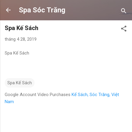
Chuyển đến nội dung chính
Spa Sóc Trăng
Spa Kế Sách
tháng 4 28, 2019
Spa Kế Sách
Spa Kế Sách
Google Account Video Purchases
Kế Sách, Sóc Trăng, Việt
Nam
N
h
ậ